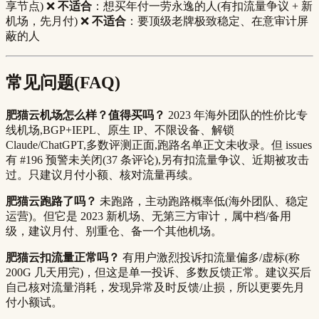
享节点) ❌
不适合
：想买年付一劳永逸的人(有扣流量争议 + 新
机场，先月付) ❌
不适合
：要顶级老牌极致稳定、在意审计屏
蔽的人
常见问题(FAQ)
肥猫云机场怎么样？值得买吗？
2023 年海外团队的性价比专
线机场,BGP+IEPL、原生 IP、不限设备、解锁
Claude/ChatGPT,多数评测正面,跑路名单正文未收录。但 issues
有 #196 预警未关闭(37 条评论),另有扣流量争议、近期被攻击
过。只建议月付小额、核对流量再续。
肥猫云跑路了吗？
未跑路，主动跑路概率低(海外团队、稳定
运营)。但它是 2023 新机场、无第三方审计，属中档/备用
级，建议月付、别重仓、备一个其他机场。
肥猫云扣流量正常吗？
有用户激烈投诉扣流量偏多/虚标(称
200G 几天用完)，但这是单一投诉、多数反馈正常。建议买后
自己核对流量消耗，发现异常及时反馈/止损，所以更要先月
付小额试。