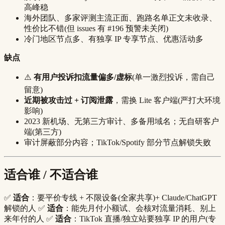
高峰稳
海外团队、多家评测主流正面、跑路名单正文未收录、
性价比不错(但 issues 有 #196 预警未关闭)
冷门地区节点多、有独享 IP 专享节点、优惠活动多
缺点
⚠️
有用户投诉扣流量偏多/虚标
(单一激烈投诉，需自己
留意)
近期被攻击过 + 订阅泄露
，需换 Lite 客户端(严打大环境
影响)
2023 新机场、无第三方审计、多备用域名；无自研客户
端(第三方)
审计屏蔽部分内容；TikTok/Spotify 部分节点解锁失败
适合谁 / 不适合谁
✅
适合
：要平价专线 + 不限设备(全家共享)+ Claude/ChatGPT
解锁的人 ✅
适合
：能先月付小额试、会核对流量消耗、别上
来年付的人 ✅
适合
：TikTok 直播/独立站要独享 IP 的用户(专