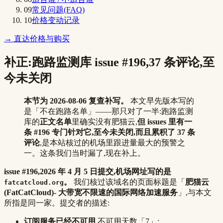
09
常见问题(FAQ)
10
价格变动记录
→ 直达价格与购买
补正:跑路监测库 issue #196,37 条评论,至
今未关闭
本节为 2026-08-06 复查补写。
本文早先版本写的
是「不在跑路名单」——那只对了一半:跑路监测
库的
正文名单
里确实没有肥猫云,
但 issues 里有一
条 #196 专门针对它,至今未关闭,而且累积了 37 条
评论
,是本站核过的机场里跟进量最大的预警之
一。这条我们当时漏了,现在补上。
issue #196,2026 年 4 月 5 日提交,机场网址写的是
。
我们核过该域名的页面标题是「
肥猫云
fatcatcloud.org
(FatCatCloud)- 大带宽不限速的国际网络加速服务
」,与本文
所指是同一家。提交者的描述:
订阅服务已经不可用
,不可用天数「7」;