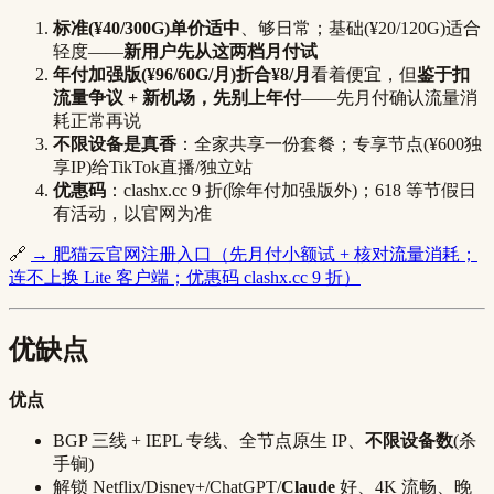
标准(¥40/300G)单价适中
、够日常；基础(¥20/120G)适合
轻度——
新用户先从这两档月付试
年付加强版(¥96/60G/月)折合¥8/月
看着便宜，但
鉴于扣
流量争议 + 新机场，先别上年付
——先月付确认流量消
耗正常再说
不限设备是真香
：全家共享一份套餐；专享节点(¥600独
享IP)给TikTok直播/独立站
优惠码
：clashx.cc 9 折(除年付加强版外)；618 等节假日
有活动，以官网为准
🔗
→ 肥猫云官网注册入口（先月付小额试 + 核对流量消耗；
连不上换 Lite 客户端；优惠码 clashx.cc 9 折）
优缺点
优点
BGP 三线 + IEPL 专线、全节点原生 IP、
不限设备数
(杀
手锏)
解锁 Netflix/Disney+/ChatGPT/
Claude
好、4K 流畅、晚