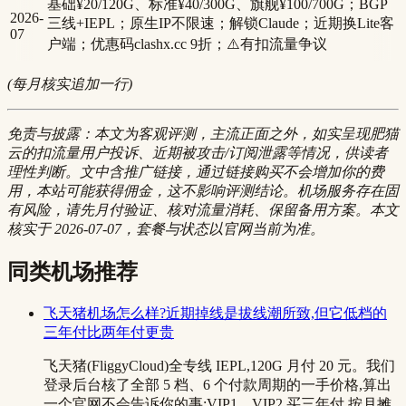
基础¥20/120G、标准¥40/300G、旗舰¥100/700G；BGP
2026-
三线+IEPL；原生IP不限速；解锁Claude；近期换Lite客
07
户端；优惠码clashx.cc 9折；⚠️有扣流量争议
(每月核实追加一行)
免责与披露：本文为客观评测，主流正面之外，如实呈现肥猫
云的扣流量用户投诉、近期被攻击/订阅泄露等情况，供读者
理性判断。文中含推广链接，通过链接购买不会增加你的费
用，本站可能获得佣金，这不影响评测结论。机场服务存在固
有风险，请先月付验证、核对流量消耗、保留备用方案。本文
核实于 2026-07-07，套餐与状态以官网当前为准。
同类机场推荐
飞天猪机场怎么样?近期掉线是拔线潮所致,但它低档的
三年付比两年付更贵
飞天猪(FliggyCloud)全专线 IEPL,120G 月付 20 元。我们
登录后台核了全部 5 档、6 个付款周期的一手价格,算出
一个官网不会告诉你的事:VIP1、VIP2 买三年付,按月摊