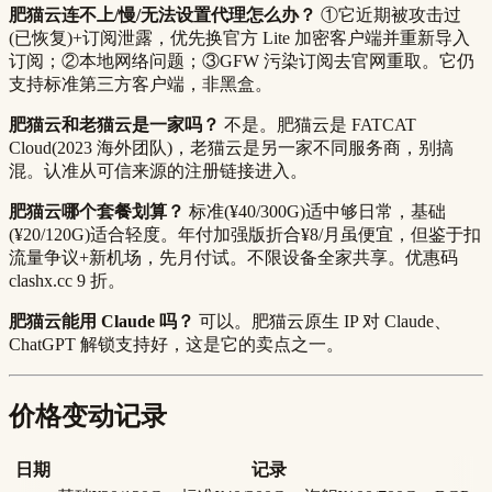
肥猫云连不上/慢/无法设置代理怎么办？
①它近期被攻击过
(已恢复)+订阅泄露，优先换官方 Lite 加密客户端并重新导入
订阅；②本地网络问题；③GFW 污染订阅去官网重取。它仍
支持标准第三方客户端，非黑盒。
肥猫云和老猫云是一家吗？
不是。肥猫云是 FATCAT
Cloud(2023 海外团队)，老猫云是另一家不同服务商，别搞
混。认准从可信来源的注册链接进入。
肥猫云哪个套餐划算？
标准(¥40/300G)适中够日常，基础
(¥20/120G)适合轻度。年付加强版折合¥8/月虽便宜，但鉴于扣
流量争议+新机场，先月付试。不限设备全家共享。优惠码
clashx.cc 9 折。
肥猫云能用 Claude 吗？
可以。肥猫云原生 IP 对 Claude、
ChatGPT 解锁支持好，这是它的卖点之一。
价格变动记录
日期
记录