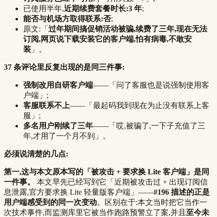
已使用半年,
近期续费套餐时长:3 年
;
能否与机场方取得联系:否
;
原文:「
过年期间搞促销活动被骗,续费了三年,现在无法
订阅,网页说下载安装它的客户端,怕有病毒,不敢安
装
」。
37 条评论里反复出现的是同三件事:
强制改用自研客户端
——「问了客服也是说强制使用客
户端」;
客服联系不上
——「最起码我到现在为止没有联系上客
服」;
多名用户刚续了三年
——「哎,被骗了,一下子充值了三
年,才用了一个月不到」。
必须说清楚的几点:
第一,这与本文原本写的「被攻击 + 要求换 Lite 客户端」是同
一件事。
本文早先已经写到它「近期被攻击过 + 出现订阅信
息泄露,官方要求换 Lite 轻量版客户端」——
#196 描述的正是
用户端感受到的同一次变动
。区别在于:本文当时把它当作一
次技术事件,而监测库里它被当作跑路预警立了案,并且
至今未