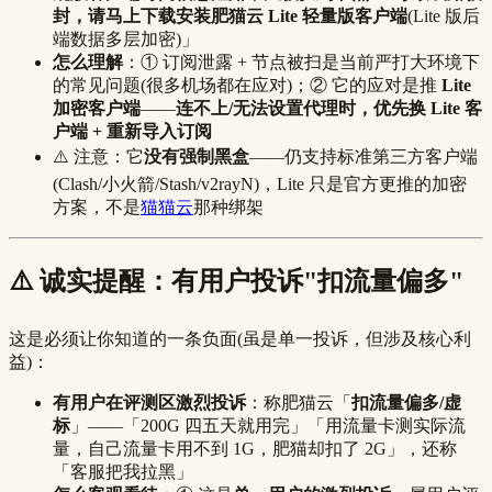
封，请马上下载安装肥猫云 Lite 轻量版客户端
(Lite 版后
端数据多层加密)」
怎么理解
：① 订阅泄露 + 节点被扫是当前严打大环境下
的常见问题(很多机场都在应对)；② 它的应对是推
Lite
加密客户端
——
连不上/无法设置代理时，优先换 Lite 客
户端 + 重新导入订阅
⚠️ 注意：它
没有强制黑盒
——仍支持标准第三方客户端
(Clash/小火箭/Stash/v2rayN)，Lite 只是官方更推的加密
方案，不是
猫猫云
那种绑架
⚠️ 诚实提醒：有用户投诉"扣流量偏多"
这是必须让你知道的一条负面(虽是单一投诉，但涉及核心利
益)：
有用户在评测区激烈投诉
：称肥猫云「
扣流量偏多/虚
标
」——「200G 四五天就用完」「用流量卡测实际流
量，自己流量卡用不到 1G，肥猫却扣了 2G」，还称
「客服把我拉黑」