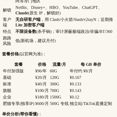
阿等冷门地区
Netflix、Disney+、HBO、YouTube、ChatGPT、
解锁
Claude
(原生 IP，解锁好)
客户
无自研客户端
，用 Clash/小火箭/Stash/v2rayN；近期推
端
Lite 加密客户端
特点
不限设备数
(杀手锏)；审计屏蔽极端政治/诈骗/BT/360
跑路
低(新机场，建议月付)
风险
套餐价格
(以官网为准)：
套餐
价格
流量/月
每 GB 单价
年付加强版
¥96/年
60G
年付约 ¥8/月
基础
¥20/月
120G
¥0.167
标准
¥40/月
300G
¥0.133
旗舰
¥100/月
700G
¥0.143
企业
¥180/月
1500G
¥0.12
肥猫专享(独享IP)
¥600/月
500G 专线
独立站/TikTok直播定制
单价分析(帮你看懂)
：