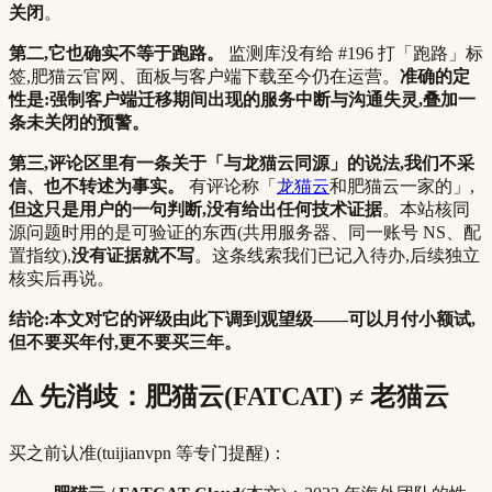
关闭
。
第二,它也确实不等于跑路。
监测库没有给 #196 打「跑路」标
签,肥猫云官网、面板与客户端下载至今仍在运营。
准确的定
性是:强制客户端迁移期间出现的服务中断与沟通失灵,叠加一
条未关闭的预警。
第三,评论区里有一条关于「与龙猫云同源」的说法,我们不采
信、也不转述为事实。
有评论称「
龙猫云
和肥猫云一家的」,
但这只是用户的一句判断,没有给出任何技术证据
。本站核同
源问题时用的是可验证的东西(共用服务器、同一账号 NS、配
置指纹),
没有证据就不写
。这条线索我们已记入待办,后续独立
核实后再说。
结论:本文对它的评级由此下调到观望级——可以月付小额试,
但不要买年付,更不要买三年。
⚠️ 先消歧：肥猫云(FATCAT) ≠ 老猫云
买之前认准(tuijianvpn 等专门提醒)：