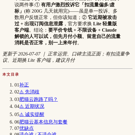
说两件事:①
有用户激烈投诉它「扣流量偏多/虚
标」
(称 200G 几天就用完)——虽是单一投诉、多
数用户反馈正常，但你该知道；②
它近期被攻击
过 + 出现订阅信息泄露
，官方要求换
Lite 轻量版
客户端
。结论：
要平价专线 + 不限设备 + Claude
解锁的人可以试，但先月付小额、留意自己的流量
消耗是否正常，别一上来年付
。
更新于 2026-07-07 ｜ 正常运营、口碑主流正面；有扣流量争
议、近期换 Lite 客户端，建议月付
本文目录
01
补正
02
⚠️ 先消歧
03
肥猫云跑路了吗？
04
⚠️ 近期状况
05
⚠️ 诚实提醒
06
肥猫云基本信息与套餐
07
优缺点
08
适合谁 / 不适合谁