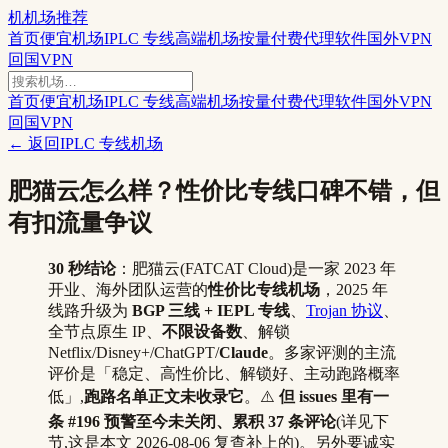
机
机场推荐
首页
便宜机场
IPLC 专线
高端机场
按量付费
代理软件
国外VPN
回国VPN
首页
便宜机场
IPLC 专线
高端机场
按量付费
代理软件
国外VPN
回国VPN
← 返回
IPLC 专线机场
肥猫云怎么样？性价比专线口碑不错，但
有扣流量争议
30 秒结论
：肥猫云(FATCAT Cloud)是一家 2023 年
开业、海外团队运营的
性价比专线机场
，2025 年
线路升级为
BGP 三线 + IEPL 专线
、
Trojan 协议
、
全节点原生 IP、
不限设备数
、解锁
Netflix/Disney+/ChatGPT/
Claude
。多家评测的主流
评价是「稳定、高性价比、解锁好、主动跑路概率
低」,
跑路名单正文未收录它
。⚠️
但 issues 里有一
条 #196 预警至今未关闭、累积 37 条评论
(详见下
节,这是本文 2026-08-06 复查补上的)。另外要诚实