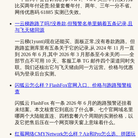
比买两年付还贵;轻量套餐年付、两年、三年一分不省。
网传优惠码 61885 实测已失效。
一云梯跑路了吗?没卷款,但预警名单里躺着五条记录,且
与飞天猪同源
一云梯(1yunti)现在还能买、面板正常,没有卷款跑路。但
跑路监测库里有五条关于它的记录,从 2024 年 11 月一直
到 2026 年 6 月,其中 2026 年 3 月那条至今未关闭——全
部节点不可用 10 天、客服工单 TG 邮件四个渠道同时失
联。我们还核出它与飞天猪由同一方运营。价格与优惠
码为登录后台实测。
闪狐云怎么样？FlashFox官网入口、价格与跑路预警核
查
闪狐云 FlashFox 有一条 2026 年 6 月的跑路预警还挂着
未结案。本文核查它到底出了什么事、七个官网域名里
哪两个大陆能直连、四档套餐六个周期的实测价格，以
及它把售后压在一个网页聊天窗上意味着什么。
红莓网络CMYNetwork怎么样？Air和Pro怎么选、拼团玩