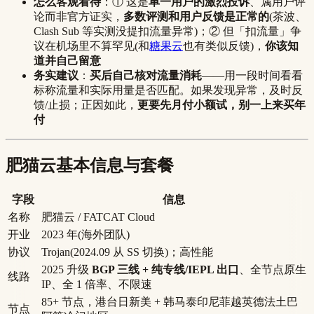
怎么客观看待
：① 这是
单一用户的激烈投诉
、属用户评
论而非官方证实，
多数评测和用户反馈是正常的
(茶波、
Clash Sub 等实测没提扣流量异常)；② 但「扣流量」争
议在机场里不算罕见(和
糖果云
也有类似反馈)，
你该知
道并自己留意
务实建议
：
买后自己核对流量消耗
——用一段时间看看
标称流量和实际用量是否匹配。如果发现异常，及时反
馈/止损；正因如此，
更要先月付小额试，别一上来买年
付
肥猫云基本信息与套餐
字段
信息
名称
肥猫云 / FATCAT Cloud
开业
2023 年(海外团队)
协议
Trojan(2024.09 从 SS 切换)；高性能
2025 升级
BGP 三线 + 纯专线/IEPL 出口
、全节点原生
线路
IP、全 1 倍率、不限速
85+ 节点，港台日新美 + 韩马泰印尼菲越英德法土巴
节点