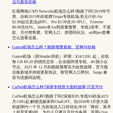
法与真实价格
红莓网络(CMYNetwork)机场怎么样?跑路了吗?2019年可
查、自称2015年的老牌Trojan专线机场,美元计价:Air
$2.99起仅直连gRPC、Pro $5.99含20+IPLC、Extreme
$9.99含IEPL。limbo有Air档质量预警、专线2倍率、不退
款、月付档售罄。官网入口、拼团码玩法、air和pro套餐
怎么选看这篇。
Gatern机场怎么样？跑路预警真相、官网与价格
Gatern机场（原Shuttle/班机）评测：¥24/120G 起，全线
每 GB ¥0.20 的线性定价，企业级跨境专线、40 国小众
节点。2025 年 12 月的跑路预警实为短暂故障，官方随
后换新域并持续更新协议。附官网入口辨别、Surge 兼
容与优惠码说明。
CatNet机场怎么样?深港专线曾大面积故障,只宜月付
CatNet机场怎么样?跑路了吗?深港IEPL专线SS机场,¥25/
月150G起,解锁流媒体和ChatGPT。但2026年3月曾大面
积故障约一个月,当前电信入口待优化;年付「降价」算术
上就是常规8折。为什么只建议月付当备用、弃用v2ray