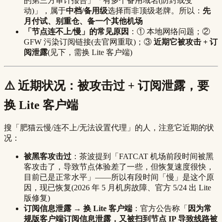
的第三方审计报告」「有多个备用域名(防封或变
动)」，属于
中档/备用级
选择而非顶级老牌。所以：
先
月付试、别重仓、备一个其他机场
「节点连不上/慢」的常见原因
：① 本地网络问题；②
GFW 污染订阅链接(去官网重取)；③
近期它被攻击 + 订
阅泄露
(见下，需换 Lite 客户端)
⚠️ 近期状况：被攻击过 + 订阅泄露，要
换 Lite 客户端
搜「肥猫云慢/连不上/无法设置代理」的人，注意它近期的状
况：
被黑客攻击过
：茶波提到「FATCAT 机场前段时间被黑
客攻击了，导致节点体验差了一些，但恢复速度很快，
目前已是正常水平」——所以有段时间「慢」是这个原
因，现已恢复(2026 年 5 月机房故障、官方 5/24 出 Lite
版修复)
订阅信息泄露 → 换 Lite 客户端
：官方公告称「
因为常
规版客户端订阅信息泄露，又被扫到节点 IP 导致线路被