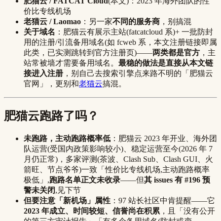
肥猫云 / FATCAT Cloud
(本文)：2023 年海外团队的性
价比专线机场
老猫云 / Laomao
：另一家
不同的服务商
，别搞混
关于域名
：肥猫云有展示主站(fatcatcloud 系)+ 一批防封
用的注册/引流备用域名(如 fcweb 系，本文注册链接即属
此类，已实测跳转到官方注册页)——
两类都是官方
，主
站常被墙才需要备用域名。
最稳的做法是直接从本文链
接进入注册
，别自己去搜索引擎点来路不明的「肥猫云
官网」，更别和
老猫云
搞混。
肥猫云跑路了吗？
未跑路，主动跑路概率低
：肥猫云 2023 年开业、海外团
队运营(受国内政策影响较小)、稳定运营至今(2026 年 7
月仍正常)，多家评测(茶波、Clash Sub、Clash GUI、火
箭旺、节点爷爷)一致「性价比专线机场,主动跑路概率
极低」,
跑路名单正文未收录
——但
其 issues 有 #196 预
警未关闭
,见下节
但要注意「新机场」属性
：97 站长社区中肯提醒——它
2023 年成立、时间较短、信誉尚在积累
，且「没有公开