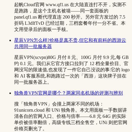
起帆Cloud官网 www.qf1.us 在大陆直连打不开，实测不
是跑路，是这个主机名被墙——同一套面板的
panel.qf1.us 断代理直连 200 秒开。另外官方发过的 7.5
折码 L3dIfTvD 已经过期，三档套餐年付一分不省。本
文用登录后的面板一手核。
星辰VPN怎么样?价格是真不贵,但它和有前科的西游云
共用同一批服务器
星辰VPN(xcvpn)80G 月付 8 元、100G 月付 9.9 元,每 GB
约 0.1 元。我们从它官方接口拉到了 12 档全量价目、官
网没写的限速值,也发现了一件它自己没说的事:它的 logo
和 AI 客服系统,和跑路过一次的「西游」这块牌子挂在
同一批服务器上。
独角兽VPN官网是哪个？两家同名机场的评测与辨别
搜「独角兽VPN」会撞上两家不同的机场：
91unicorn.cloud 和 UNi 独角兽。本文用面板一手数据讲
清各自的官网入口、价格与倍率——6.8 元 64G 的实际
单价被倍率翻倍，高级专线三档全售空，UNi 则把官网
价格页删光了。