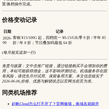
置/换档操作完成。
价格变动记录
日期
记录
青铜 ¥15/100G 起，四档统一 ¥0.15/GB;季 9 折 / 半年 85
2026-
06
折 / 年 8 折；节日叠加码最低 64 折
(每月核实追加一行)
免责与披露：文中含推广链接，通过链接购买不会增加你的费
用，本站可能获得佣金，这不影响评测结论。机场服务存在固
有风险，请优先月付试用、保留备用方案。本文信息核实于
2026-06-06,价格、优惠与解锁状态以官网当前页为准。
同类机场推荐
起帆Cloud怎么打不开了？官网被墙，换域名就能开