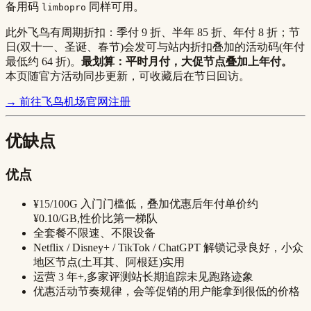
备用码
同样可用。
limbopro
此外飞鸟有周期折扣：季付 9 折、半年 85 折、年付 8 折；节
日(双十一、圣诞、春节)会发可与站内折扣叠加的活动码(年付
最低约 64 折)。
最划算：平时月付，大促节点叠加上年付。
本页随官方活动同步更新，可收藏后在节日回访。
→ 前往飞鸟机场官网注册
优缺点
优点
¥15/100G 入门门槛低，叠加优惠后年付单价约
¥0.10/GB,性价比第一梯队
全套餐不限速、不限设备
Netflix / Disney+ / TikTok / ChatGPT 解锁记录良好，小众
地区节点(土耳其、阿根廷)实用
运营 3 年+,多家评测站长期追踪未见跑路迹象
优惠活动节奏规律，会等促销的用户能拿到很低的价格