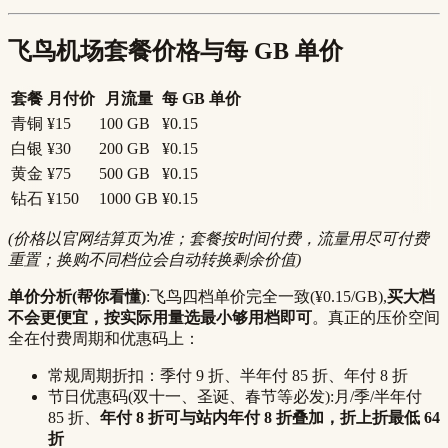
飞鸟机场套餐价格与每 GB 单价
套餐
月付价
月流量
每 GB 单价
青铜
¥15
100 GB
¥0.15
白银
¥30
200 GB
¥0.15
黄金
¥75
500 GB
¥0.15
钻石
¥150
1000 GB
¥0.15
(价格以官网结算页为准；套餐按时间付费，流量用尽可付费
重置；换购不同档位会自动转换剩余价值)
单价分析(帮你看懂)
:飞鸟四档单价完全一致(¥0.15/GB),
买大档
不会更便宜，按实际用量选最小够用档即可
。真正的压价空间
全在付费周期和优惠码上：
常规周期折扣：季付 9 折、半年付 85 折、年付 8 折
节日优惠码(双十一、圣诞、春节等必发):月/季/半年付
85 折、
年付 8 折可与站内年付 8 折叠加，折上折最低 64
折