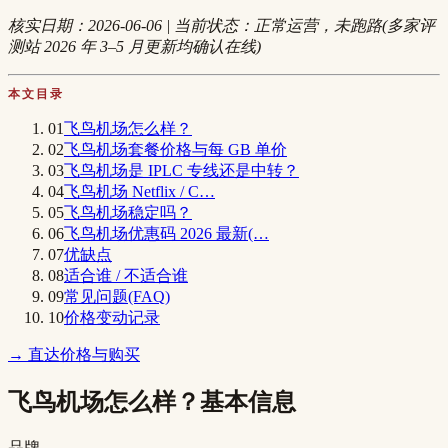
核实日期：2026-06-06 | 当前状态：正常运营，未跑路(多家评
测站 2026 年 3–5 月更新均确认在线)
本文目录
01
飞鸟机场怎么样？
02
飞鸟机场套餐价格与每 GB 单价
03
飞鸟机场是 IPLC 专线还是中转？
04
飞鸟机场 Netflix / C…
05
飞鸟机场稳定吗？
06
飞鸟机场优惠码 2026 最新(…
07
优缺点
08
适合谁 / 不适合谁
09
常见问题(FAQ)
10
价格变动记录
→ 直达价格与购买
飞鸟机场怎么样？基本信息
品牌