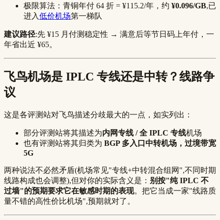
极限算法：青铜年付 64 折 = ¥115.2/年，约
¥0.096/GB
,已
进入
低价机场
第一梯队
建议路径
:先 ¥15 月付测稳定性 → 满意后等节日码上年付，一
年省出近 ¥65。
飞鸟机场是 IPLC 专线还是中转？线路争
议
这是各评测站对飞鸟描述分歧最大的一点，如实列出：
部分评测站将其描述为
内网专线 / 全 IPLC 专线
机场
也有评测站将其归类为
BGP 多入口中转机场，过境带宽
5G
两种说法不必然矛盾(机场常见"专线+中转混合组网",不同时期
线路构成也会调整),但对你的实际含义是：
别按"纯 IPLC 不
过墙"的预期要求它在敏感时期的表现
。把它当成一家"线路质
量不错的高性价比机场",预期就对了。