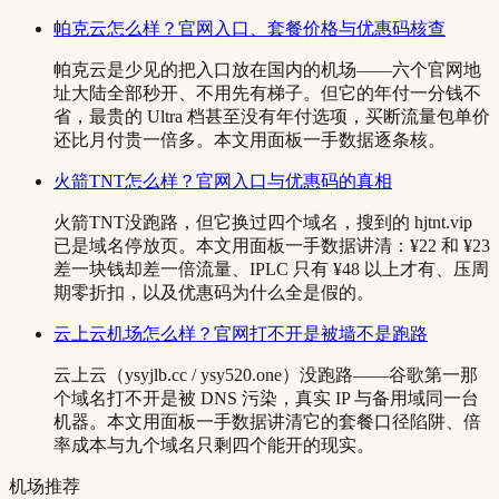
帕克云怎么样？官网入口、套餐价格与优惠码核查
帕克云是少见的把入口放在国内的机场——六个官网地
址大陆全部秒开、不用先有梯子。但它的年付一分钱不
省，最贵的 Ultra 档甚至没有年付选项，买断流量包单价
还比月付贵一倍多。本文用面板一手数据逐条核。
火箭TNT怎么样？官网入口与优惠码的真相
火箭TNT没跑路，但它换过四个域名，搜到的 hjtnt.vip
已是域名停放页。本文用面板一手数据讲清：¥22 和 ¥23
差一块钱却差一倍流量、IPLC 只有 ¥48 以上才有、压周
期零折扣，以及优惠码为什么全是假的。
云上云机场怎么样？官网打不开是被墙不是跑路
云上云（ysyjlb.cc / ysy520.one）没跑路——谷歌第一那
个域名打不开是被 DNS 污染，真实 IP 与备用域同一台
机器。本文用面板一手数据讲清它的套餐口径陷阱、倍
率成本与九个域名只剩四个能开的现实。
机场推荐