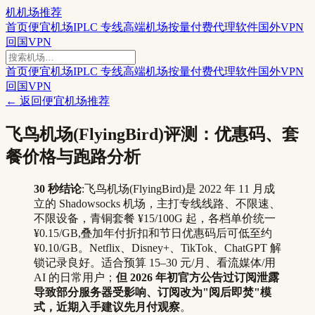
机
机场推荐
首页
便宜机场
IPLC 专线
高端机场
按量付费
代理软件
国外VPN
回国VPN
首页
便宜机场
IPLC 专线
高端机场
按量付费
代理软件
国外VPN
回国VPN
← 返回
便宜机场推荐
飞鸟机场(FlyingBird)评测：优惠码、套
餐价格与跑路分析
30 秒结论
:飞鸟机场(FlyingBird)是 2022 年 11 月成
立的 Shadowsocks 机场，主打专线线路、不限速、
不限设备，青铜套餐 ¥15/100G 起，各档单价统一
¥0.15/GB,叠加年付折扣和节日优惠码后可低至约
¥0.10/GB。Netflix、Disney+、TikTok、ChatGPT 解
锁记录良好。适合预算 15–30 元/月、看流媒体/用
AI 的日常用户；
但 2026 年初官方公告过订阅泄露
导致部分服务器受影响、订阅改为"阅后即焚"模
式，近期入手建议先月付观察
。