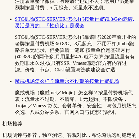
注册表单整个撤掉，有邀请码也进不去；老用户仍是余
额制按量付费，5 元起充、流量永不过期。
STC机场(STC-SERVER)怎么样?按量付费¥0.8/G的老牌,
灵活是真的、「性价比」是误会
STC机场(STC-SERVER)怎么样?靠谱吗?2020年前开业的
老牌按量付费机场:¥0.8/G、8元起充、不用不扣,limbo跑
路名单无记录。但要算清一笔账:按量单价是基础月付
(¥0.38/G)的两倍多,月用量超47G就不划算;按量流量有有
效期非永久;协议只有SSR+Vmess偏老;官方有内容过
滤。价格、节点、Clash设置与选购建议全讲透。
魔戒机场怎么样？流量永不过期的按量付费机场
魔戒机场（魔戒 net／Mojie）怎么样？按量付费机场代
表：流量永不过期、不清零、1 元起购、不限设备，
Trojan／Vmess 协议。套餐单价、安全性、与包月机场怎
么选、八戒分站关系、官网入口与优惠码说明。
机场推荐
机场测评与推荐，独立测速、客观对比，帮你避坑选到稳定的