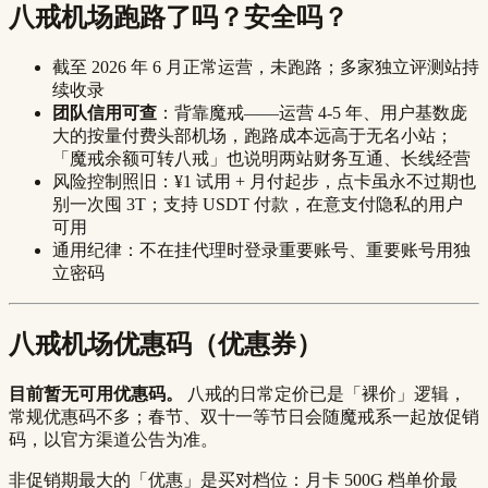
八戒机场跑路了吗？安全吗？
截至 2026 年 6 月正常运营，未跑路；多家独立评测站持
续收录
团队信用可查
：背靠魔戒——运营 4-5 年、用户基数庞
大的按量付费头部机场，跑路成本远高于无名小站；
「魔戒余额可转八戒」也说明两站财务互通、长线经营
风险控制照旧：¥1 试用 + 月付起步，点卡虽永不过期也
别一次囤 3T；支持 USDT 付款，在意支付隐私的用户
可用
通用纪律：不在挂代理时登录重要账号、重要账号用独
立密码
八戒机场优惠码（优惠券）
目前暂无可用优惠码。
八戒的日常定价已是「裸价」逻辑，
常规优惠码不多；春节、双十一等节日会随魔戒系一起放促销
码，以官方渠道公告为准。
非促销期最大的「优惠」是买对档位：月卡 500G 档单价最