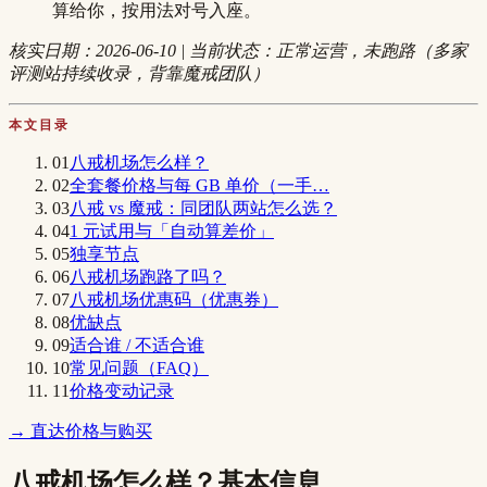
算给你，按用法对号入座。
核实日期：2026-06-10 | 当前状态：正常运营，未跑路（多家
评测站持续收录，背靠魔戒团队）
本文目录
01
八戒机场怎么样？
02
全套餐价格与每 GB 单价（一手…
03
八戒 vs 魔戒：同团队两站怎么选？
04
1 元试用与「自动算差价」
05
独享节点
06
八戒机场跑路了吗？
07
八戒机场优惠码（优惠券）
08
优缺点
09
适合谁 / 不适合谁
10
常见问题（FAQ）
11
价格变动记录
→ 直达价格与购买
八戒机场怎么样？基本信息