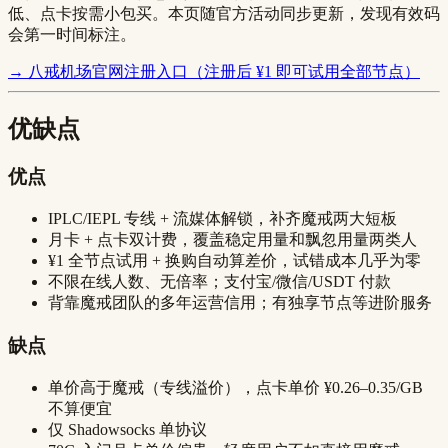
低、点卡按需小包买。本页随官方活动同步更新，发现有效码
会第一时间标注。
→ 八戒机场官网注册入口（注册后 ¥1 即可试用全部节点）
优缺点
优点
IPLC/IEPL 专线 + 流媒体解锁，补齐魔戒两大短板
月卡 + 点卡双计费，覆盖稳定用量和飘忽用量两类人
¥1 全节点试用 + 换购自动算差价，试错成本几乎为零
不限在线人数、无倍率；支付宝/微信/USDT 付款
背靠魔戒团队的多年运营信用；有独享节点等进阶服务
缺点
单价高于魔戒（专线溢价），点卡单价 ¥0.26–0.35/GB
不算便宜
仅 Shadowsocks 单协议