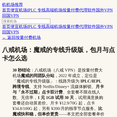
机
机场推荐
首页
便宜机场
IPLC 专线
高端机场
按量付费
代理软件
国外VPN
回国VPN
首页
便宜机场
IPLC 专线
高端机场
按量付费
代理软件
国外VPN
回国VPN
← 返回
按量付费机场
八戒机场：魔戒的专线升级版，包月与点
卡怎么选
30 秒结论
：八戒机场（八戒 VPN）是按量付费大
机场
魔戒的同团队分站
，2022 年成立，定位是
「魔戒的专线升级版」：线路升级为
IPLC/IEPL
跨境专线
、支持 Netflix/Disney+ 流媒体解锁、
月卡
与「永不过期」点卡双计费
、全套餐不限在线人
数、无倍率，
1 元 1GB 试用 30 天
，试用满意换购
套餐还自动算差价。月卡 ¥12.9/70G 起，点卡
¥34.8/100G 起，另有 ¥200/月的独享节点服务。
比
魔戒快和稳，但单价更贵
——本文把全部套餐单价