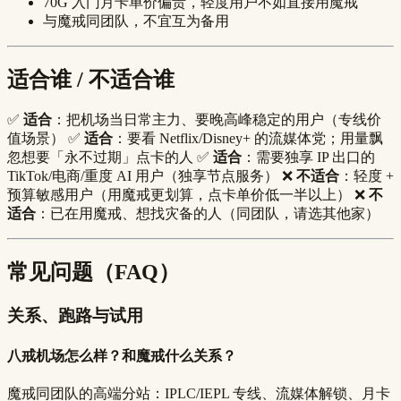
70G 入门月卡单价偏贵，轻度用户不如直接用魔戒
与魔戒同团队，不宜互为备用
适合谁 / 不适合谁
✅
适合
：把机场当日常主力、要晚高峰稳定的用户（专线价
值场景） ✅
适合
：要看 Netflix/Disney+ 的流媒体党；用量飘
忽想要「永不过期」点卡的人 ✅
适合
：需要独享 IP 出口的
TikTok/电商/重度 AI 用户（独享节点服务） ❌
不适合
：轻度 +
预算敏感用户（用魔戒更划算，点卡单价低一半以上） ❌
不
适合
：已在用魔戒、想找灾备的人（同团队，请选其他家）
常见问题（FAQ）
关系、跑路与试用
八戒机场怎么样？和魔戒什么关系？
魔戒同团队的高端分站：IPLC/IEPL 专线、流媒体解锁、月卡