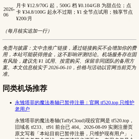
月卡 ¥12.9/70G 起，500G 档 ¥0.104/GB 为甜点位；点
2026-
卡 ¥34.8/100G 起永不过期；¥1 全节点试用；独享节点
06
¥200/月
（每月核实追加一行）
免责与披露：文中含推广链接，通过链接购买不会增加你的费
用，本站可能获得佣金，这不影响评测结论。机场服务存在固
有风险，建议先 ¥1 试用、按需购买、保留非同团队的备用方
案。本文信息核实于 2026-06-10，价格与活动以官网当前页为
准。
同类机场推荐
永雏塔菲的魔法卷轴已暂停注册：官网 tf520.top 只维护
老用户
永雏塔菲的魔法卷轴(TaffyCloud)现役官网是 tf520.top，
旧域名 tf233、tf91 前台已 404。2026-08-09 实测注册页
原文写着「本站目前已暂停注册，只维护现有用户」，