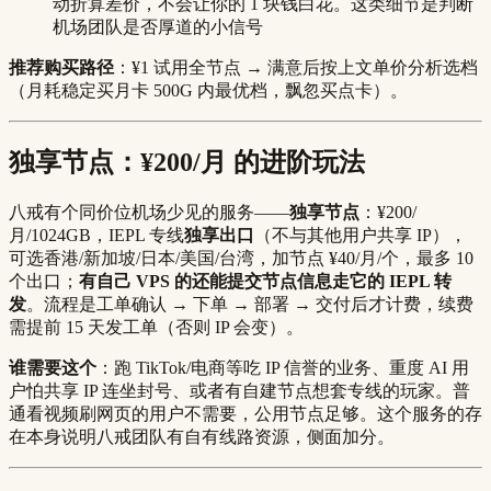
动折算差价，不会让你的 1 块钱白花。这类细节是判断
机场团队是否厚道的小信号
推荐购买路径
：¥1 试用全节点 → 满意后按上文单价分析选档
（月耗稳定买月卡 500G 内最优档，飘忽买点卡）。
独享节点：¥200/月 的进阶玩法
八戒有个同价位机场少见的服务——
独享节点
：¥200/
月/1024GB，IEPL 专线
独享出口
（不与其他用户共享 IP），
可选香港/新加坡/日本/美国/台湾，加节点 ¥40/月/个，最多 10
个出口；
有自己 VPS 的还能提交节点信息走它的 IEPL 转
发
。流程是工单确认 → 下单 → 部署 → 交付后才计费，续费
需提前 15 天发工单（否则 IP 会变）。
谁需要这个
：跑 TikTok/电商等吃 IP 信誉的业务、重度 AI 用
户怕共享 IP 连坐封号、或者有自建节点想套专线的玩家。普
通看视频刷网页的用户不需要，公用节点足够。这个服务的存
在本身说明八戒团队有自有线路资源，侧面加分。