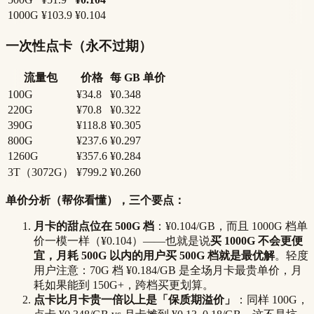
1000G
¥103.9
¥0.104
一次性点卡（永不过期）
流量包
价格
每 GB 单价
100G
¥34.8
¥0.348
220G
¥70.8
¥0.322
390G
¥118.8
¥0.305
800G
¥237.6
¥0.297
1260G
¥357.6
¥0.284
3T（3072G）
¥799.2
¥0.260
单价分析（帮你看懂），三个要点：
月卡的甜点位在 500G 档
：¥0.104/GB，而且 1000G 档单
价一模一样（¥0.104）——也就是说
买 1000G 不会更便
宜，月耗 500G 以内的用户买 500G 档就是最优解
。轻度
用户注意：70G 档 ¥0.184/GB 是全场月卡最贵单价，月
耗如果能到 150G+，跨档买更划算。
点卡比月卡贵一倍以上是「保质期溢价」
：同样 100G，