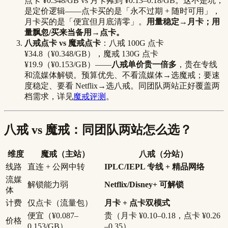
点卡 ¥0.348/GB vs 月卡摊到 ¥0.13–0.18/GB。这不是坑，
是定价逻辑——点卡买的是「永不过期 + 随时可用」，
月卡买的是「便宜但月底清零」。
用量稳定→月卡；用
量飘忽/买来当备用→点卡。
八戒点卡 vs 魔戒点卡
：八戒 100G 点卡
¥34.8（¥0.348/GB），魔戒 130G 点卡
¥19.9（¥0.153/GB）——
八戒单价贵一倍多
，贵在专线
和流媒体解锁。预算优先、不看流媒体→选魔戒；要速
度稳定、要看 Netflix→选八戒。同团队两站正好覆盖两
档需求，详见
魔戒评测
。
八戒 vs 魔戒：同团队两站怎么选？
维度
魔戒（主站）
八戒（分站）
线路
直连 + 公网中转
IPLC/IEPL 专线 + 精品网络
流媒
解锁能力弱
Netflix/Disney+ 可解锁
体
计费
仅点卡（流量包）
月卡 + 点卡双模式
便宜（¥0.087–
贵（月卡 ¥0.10–0.18，点卡 ¥0.26
价格
0.153/GB）
–0.35）