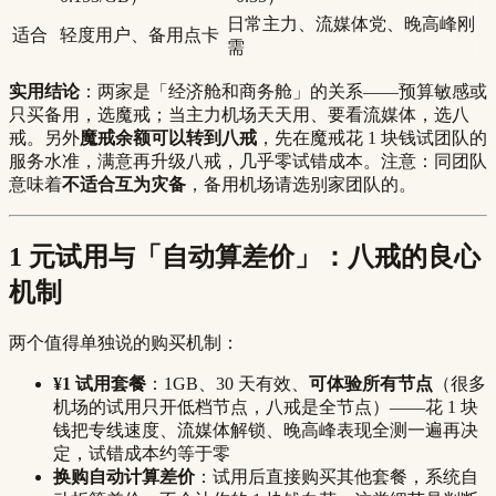
日常主力、流媒体党、晚高峰刚
适合
轻度用户、备用点卡
需
实用结论
：两家是「经济舱和商务舱」的关系——预算敏感或
只买备用，选魔戒；当主力机场天天用、要看流媒体，选八
戒。另外
魔戒余额可以转到八戒
，先在魔戒花 1 块钱试团队的
服务水准，满意再升级八戒，几乎零试错成本。注意：同团队
意味着
不适合互为灾备
，备用机场请选别家团队的。
1 元试用与「自动算差价」：八戒的良心
机制
两个值得单独说的购买机制：
¥1 试用套餐
：1GB、30 天有效、
可体验所有节点
（很多
机场的试用只开低档节点，八戒是全节点）——花 1 块
钱把专线速度、流媒体解锁、晚高峰表现全测一遍再决
定，试错成本约等于零
换购自动计算差价
：试用后直接购买其他套餐，系统自