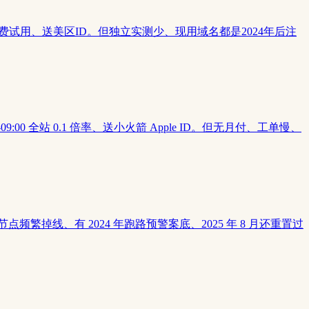
e)、免费试用、送美区ID。但独立实测少、现用域名都是2024年后注
-09:00 全站 0.1 倍率、送小火箭 Apple ID。但无月付、工单慢、
节点频繁掉线、有 2024 年跑路预警案底、2025 年 8 月还重置过