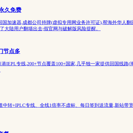
端永久免费
年成立的老牌回国加速器,成都公司持牌(虚拟专用网业务许可证),帮海外
、帮不了大陆用户翻墙出去;假官网与破解版风险提醒。
冷门节点多
大,粤港IEPL专线,200+节点覆盖100+国家,几乎独一家提供回
。
,BGP隧道中转+IPLC专线、全线1倍率不虚标、每日签到送流量