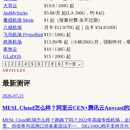
大哥云
¥19.8 / 100G 起
JustMySocks
$5.88/月 起(LA 500G，约 ¥42)
魔戒机场 Mojie
¥1 起（按量付费·永不过期）
八戒机场
月卡 ¥12.9/70G 起｜点卡 ¥34.8/100G
飞鸟机场 FlyingBird
¥15 / 100G 起
慈善机场
¥13.99/年 起（小杯200G/月，强制年付；唯
夜煞云
¥10 / 138G 起
GLaDOS
¥15 / 200G 起
1
2
3
4
5
6
7
8
9
下一页 →
ARTICLES
最新测评
2026-07-21
MESL Cloud怎么样？阿里云CEN+腾讯云Anyc
MESL Cloud机场怎么样？跑路了吗？2022年高端专线机场，走
贵。但倍率与试用口径各家说法不一、50G/100G档不支持月